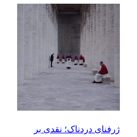
ژرفنای دردناک؛ نقدی بر