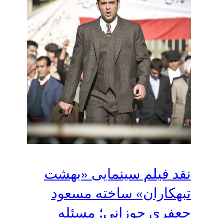
نقد فیلم سینمایی «بهشت
تبهکاران» ساخته مسعود
جعفری جوزانی؛ مسئله