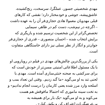
مهدی شخصیتی جسور، عملگرا، سرسخت، رنج‌کشیده،
عاشق‌پیشه، جوشی و خودمختار دارد؛ نقشی که کارهای
قبلی مهدویان معمولا هادی حجازی‌فر آن را به عهده داشت
– اگرچه در نیم‌شب، دست کم در ظاهر، سیمایی
تخصص‌گراتر از این شخصیت ترسیم شده و بازیگری که
برایش انتخاب شده – احسان منصوری – قدری از حجازی‌فر
جوان‌تر و انگار از نظر نسلی نیز دارای خاستگاهی متفاوت
است.
یکی از پررنگ‌ترین چالش‌های مهدی در فیلم در رویارویی او
با یک مسئول اطلاعاتی امنیتی مسن‌تر از خودش است که
برای سرکشی به صحنه خنثی‌سازی آمده است. مهدی با
لحنی تند به او می‌گوید «ما گند زدیم.. وقتی این تعداد بمب و
اسلحه وارد مرز شده یعنی کارمان را درست انجام ندادیم» و
به تخت سینه ماموری که احتمالا مافوقش هم هست
می‌کوبد و به او می‌گوید «یک بار برای همیشه به
بی‌عرضگی‌ات اعتراف کن و بکش کنار» .