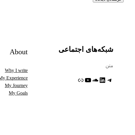
شبکه‌های اجتماعی
About
متن
Why I write
My Experience
تلگرام
لینکداین
ساوندکلاود
یوتیوب
پیوند
My Journey
My Goals