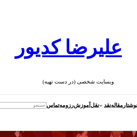
علیرضا کدیور
وبسایت شخصی (در دست تهیه)
وشتار
مقاله
نقد
نقل
آموزش
رزومه
تماس
Search