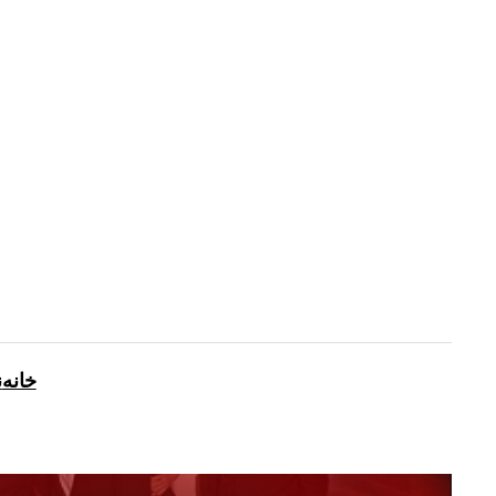
رفتن
به
محتوا
خانه
ن