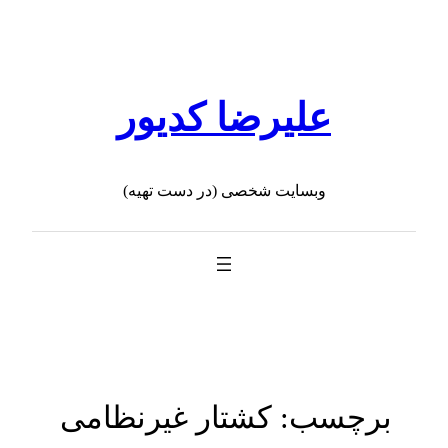
رفتن
به
محتوا
علیرضا کدیور
وبسایت شخصی (در دست تهیه)
برچسب:
کشتار غیرنظامی