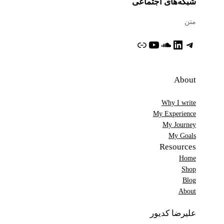
شبکه‌های اجتماعی
متن
تلگرام
لینکداین
ساوندکلاود
یوتیوب
پیوند
About
Why I write
My Experience
My Journey
My Goals
Resources
Home
Shop
Blog
About
علیرضا کدیور