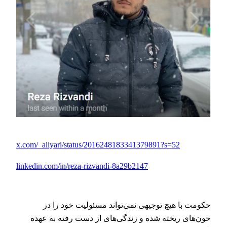
x.com/_aliyari/status/2016248183341379891?s=52
linkedin.com/in/reza-rizvandi-8a29b2147
حکومت با هیچ توجیهی نمی‌تواند مسئولیت خود را در
خون‌های ریخته شده و زندگی‌های از دست رفته به عهده