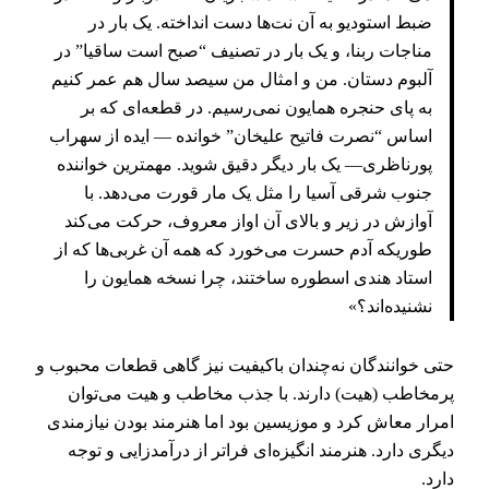
ضبط استودیو به آن نت‌ها دست انداخته. یک بار در
مناجات ربنا، و یک بار در تصنیف “صبح است ساقیا” در
آلبوم دستان. من و امثال من سیصد سال هم عمر کنیم
به پای حنجره همایون نمی‌رسیم. در قطعه‌ای که بر
اساس “نصرت فاتیح علیخان” خوانده — ایده از سهراب
پورناظری— یک بار دیگر دقیق شوید. مهمترین خواننده
جنوب شرقی آسیا را مثل یک مار قورت می‌دهد. با
آوازش در زیر و بالای آن اواز معروف، حرکت می‌کند
طوریکه آدم حسرت می‌خورد که همه آن غربی‌ها که از
استاد هندی اسطوره ساختند، چرا نسخه همایون را
نشنیده‌اند؟»
حتی خوانندگان نه‌چندان باکیفیت نیز گاهی قطعات محبوب و
پرمخاطب (هیت) دارند. با جذب مخاطب و هیت می‌توان
امرار معاش کرد و موزیسین بود اما هنرمند بودن نیازمندی
دیگری دارد. هنرمند انگیزه‌ای فراتر از درآمدزایی و توجه
دارد.