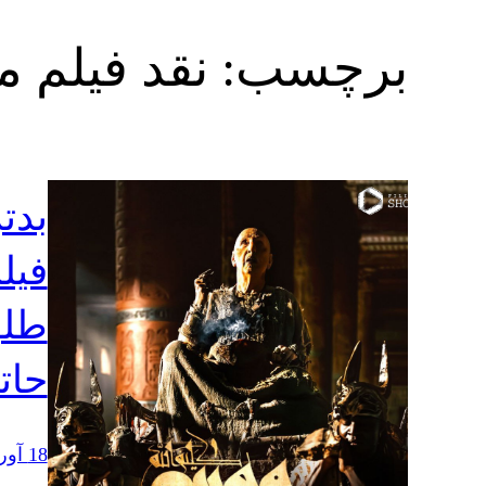
برچسب:
نقد فیلم 
بدتر
فیل
طلو
حات
18 آوریل 2025