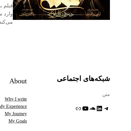
فیلم ب
وارد س
می‌کند
شبکه‌های اجتماعی
About
متن
Why I write
My Experience
تلگرام
لینکداین
ساوندکلاود
یوتیوب
پیوند
My Journey
My Goals