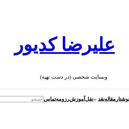
علیرضا کدیور
وبسایت شخصی (در دست تهیه)
وشتار
مقاله
نقد
نقل
آموزش
رزومه
تماس
Search