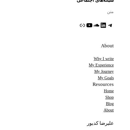
شبکه‌های اجتماعی
متن
تلگرام
لینکداین
ساوندکلاود
یوتیوب
پیوند
About
Why I write
My Experience
My Journey
My Goals
Resources
Home
Shop
Blog
About
علیرضا کدیور