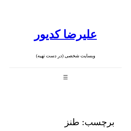
رفتن
به
محتوا
علیرضا کدیور
وبسایت شخصی (در دست تهیه)
برچسب:
طنز