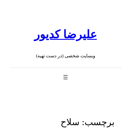
رفتن
به
محتوا
علیرضا کدیور
وبسایت شخصی (در دست تهیه)
برچسب:
سلاح