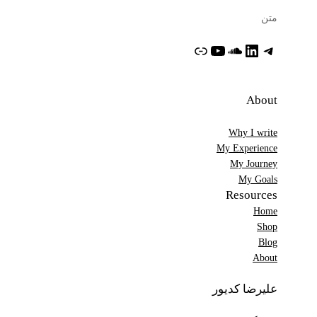
متن
تلگرام
لینکداین
ساوندکلاود
یوتیوب
پیوند
About
Why I write
My Experience
My Journey
My Goals
Resources
Home
Shop
Blog
About
علیرضا کدیور