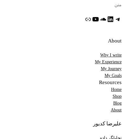
متن
تلگرام
لینکداین
ساوندکلاود
یوتیوب
پیوند
About
Why I write
My Experience
My Journey
My Goals
Resources
Home
Shop
Blog
About
علیرضا کدیور
تحلیلگر داده